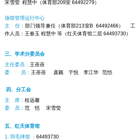
宋雪莹 程慧中（体育部209室 64492279）
场馆管理运行中心
主 任：
部门领导兼任（体育部213室B 64492466）
工
作人员：王春玉 程慧中 等（红天体育馆二层 64493730）
三、学术分委员会
主任委员：
王蓓蓓
委 员：
王蓓蓓
庞颖 于悦 李江华 范恺
四、分工会
主 席：
桂远馨
委 员：
范 恺 宋雪莹
五、红天体育馆
1. 羽毛球馆 ：
64493730