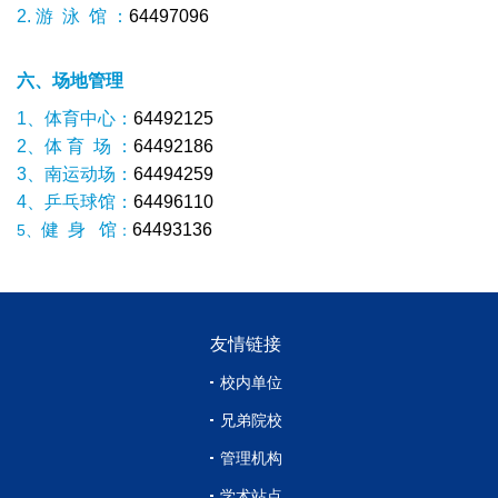
2. 游 泳 馆 ：
64497096
六、场地管理
1、体育中心：
64492125
2、体 育 场 ：
64492186
3、南运动场：
64494259
4、乒乓球馆：
64496110
健 身 馆
64493136
5、
：
友情链接
校内单位
兄弟院校
管理机构
学术站点